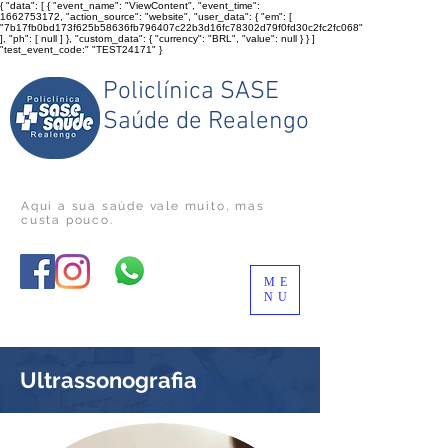
{ "data": [ { "event_name": "ViewContent", "event_time":
1662753172, "action_source": "website", "user_data": { "em": [
"7b17fb0bd173f625b58636fb796407c22b3d16fc78302d79f0fd30c2fc2fc068"
], "ph": [ null ] }, "custom_data": { "currency": "BRL", "value": null } } ]
"test_event_code:" "TEST24171" }
Policlínica SASE
Saúde de Realengo
Aqui a sua saúde vale muito
, mas
custa pouco.
ME
NU
Ultrassonografia