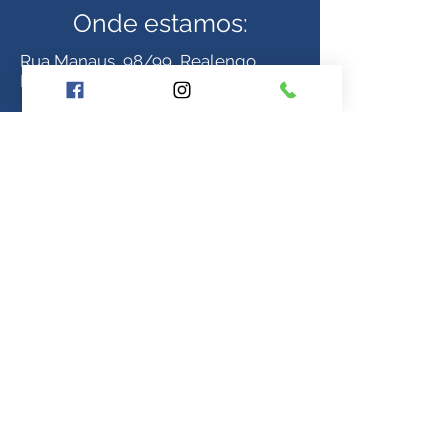
Onde estamos:
Rua Manaus, 98/99, Realengo,
Rio de Janeiro - RJ
(21) 3195-0199