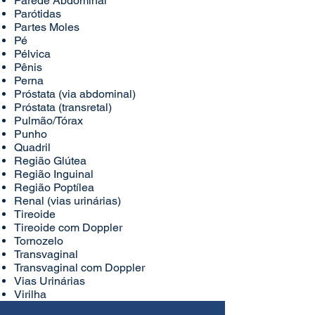
Parede Abdominal
Parótidas
Partes Moles
Pé
Pélvica
Pênis
Perna
Próstata (via abdominal)
Próstata (transretal)
Pulmão/Tórax
Punho
Quadril
Região Glútea
Região Inguinal
Região Poptílea
Renal (vias urinárias)
Tireoide
Tireoide com Doppler
Tornozelo
Transvaginal
Transvaginal com Doppler
Vias Urinárias
Virilha