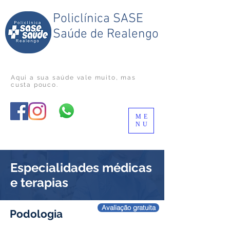
Policlínica SASE
Saúde de Realengo
Aqui a sua saúde vale muito
, mas
custa pouco.
ME
NU
Especialidades médicas
e terapias
Avaliação gratuita
Podologia