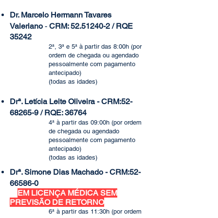
Dr. Marcelo Hermann Tavares
Valeriano
-
CRM: 52.
51240-2 / RQE
35242
2ª,
3ª e 5ª à partir das 8:00h (por
ordem de chegada ou agendado
pessoalmente com pagamento
antecipado
)
(todas as idades)
Drª. Letícia Leite Oliveira - CRM:
52-
68265-9
/ RQE: 36764
4ª à partir das 09:00h (por ordem
de chegada ou agendado
pessoalmente com pagamento
antecipado)
(todas as idades)
Drª. Simone Dias Machado - CRM:
52-
66586-0
EM LICENÇA MÉDICA SEM
PREVISÃO DE RETORNO
6ª à partir das 11:30h (por ordem