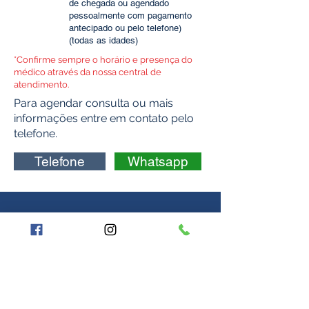
de chegada ou agendado
pes
soalmente com pagamento
antecipado ou pelo telefone)
(todas as idades)
*Confirme sempre o horário e presença do
médico através da nossa central de
atendimento.
Para agendar consulta ou mais
informações entre em contato pelo
telefone.
Telefone
Whatsapp
Onde estamos:
Rua Manaus, 98/99, Realengo,
Rio de Janeiro - RJ