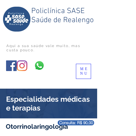
Policlínica SASE
Saúde de Realengo
Aqui a sua saúde vale muito
, mas
custa pouco.
ME
NU
Especialidades médicas
e terapias
Consulta: R$ 90,00
Otorrinolaringologia