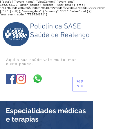
{ "data": [ { "event_name": "ViewContent", "event_time":
1662753172, "action_source": "website", "user_data": { "em": [
"7b17fb0bd173f625b58636fb796407c22b3d16fc78302d79f0fd30c2fc2fc068"
], "ph": [ null ] }, "custom_data": { "currency": "BRL", "value": null } } ]
"test_event_code:" "TEST24171" }
Policlínica SASE
Saúde de Realengo
Aqui a sua saúde vale muito
, mas
custa pouco.
ME
NU
Especialidades médicas
e terapias