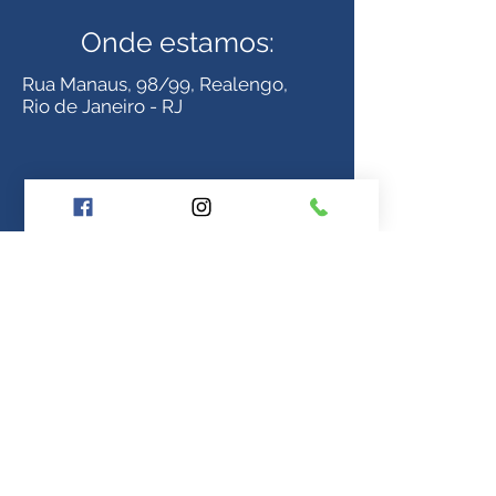
Onde estamos:
Rua Manaus, 98/99, Realengo,
Rio de Janeiro - RJ
(21) 3195-0199